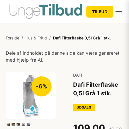
TILBUD
Forside
/
Hus & Fritid
/
Dafi Filterflaske 0,5l Grå 1 stk.
Dele af indholdet på denne side kan være genereret
med hjælp fra AI.
DAFI
Dafi Filterflaske
-6%
0,5l Grå 1 stk.
UDSALG
109,00