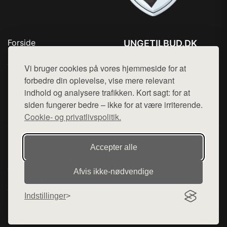
Forside
UNGETILBUD.DK
Produkter
Tlf. 78768672
Top Rabatter
Vi bruger cookies på vores hjemmeside for at
Mail:
hej@want.dk
Blog
forbedre din oplevelse, vise mere relevant
Kontakt
indhold og analysere trafikken. Kort sagt: for at
Cookie- og privatlivspolitik
siden fungerer bedre – ikke for at være irriterende.
Cookie- og privatlivspolitik.
Denne side er en del af want.dk, der udgiver en række
Accepter alle
hjemmesider med præsentation af forskellige produkter fra
diverse webshops. Der sælges ikke varer fra denne side - vi
Afvis ikke‑nødvendige
henviser til de shops, som sælger varen. Vi har heller ikke
varerne på lager.
Indstillinger
© 2026 ungetilbud.dk. Alle rettigheder forbeholdes.