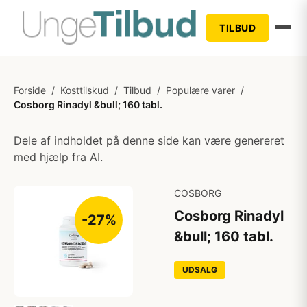
TILBUD
Forside
/
Kosttilskud
/
Tilbud
/
Populære varer
/
Cosborg Rinadyl &bull; 160 tabl.
Dele af indholdet på denne side kan være genereret
med hjælp fra AI.
COSBORG
Cosborg Rinadyl
-27%
&bull; 160 tabl.
UDSALG