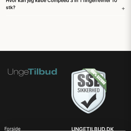
Hvor kan jeg købe Compeed 3 in 1 fingerrevner 10
stk?
Forside
UNGETILBUD.DK