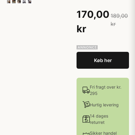
170,00
189,00
kr
kr
Køb her
Fri fragt over kr.
295
Hurtig levering
14 dages
returret
Sikker handel