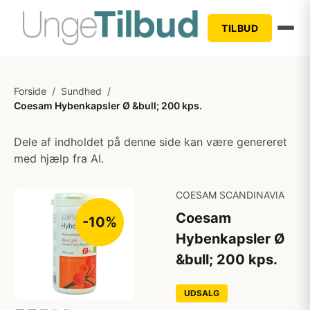
TILBUD
Forside
/
Sundhed
/
Coesam Hybenkapsler Ø &bull; 200 kps.
Dele af indholdet på denne side kan være genereret
med hjælp fra AI.
COESAM SCANDINAVIA
Coesam
-10%
Hybenkapsler Ø
&bull; 200 kps.
UDSALG