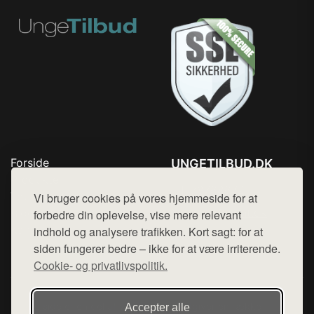
Forside
UNGETILBUD.DK
Produkter
Tlf. 78768672
Top Rabatter
Vi bruger cookies på vores hjemmeside for at
Mail:
hej@want.dk
Blog
forbedre din oplevelse, vise mere relevant
Kontakt
indhold og analysere trafikken. Kort sagt: for at
Cookie- og privatlivspolitik
siden fungerer bedre – ikke for at være irriterende.
Cookie- og privatlivspolitik.
Denne side er en del af want.dk, der udgiver en række
Accepter alle