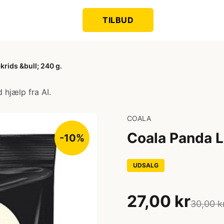
TILBUD
krids &bull; 240 g.
 hjælp fra AI.
COALA
Coala Panda L
-10%
UDSALG
27,00 kr
30,00 k