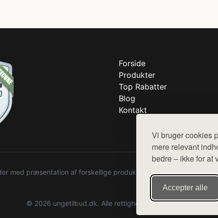
Forside
Produkter
Top Rabatter
Blog
Kontakt
Vi bruger cookies p
mere relevant indho
bedre – ikke for at 
r med præsentation af forskellige produkter fra diverse webshops. De
Accepter alle
© 2026 ungetilbud.dk. Alle rettigheder forbeholdes.