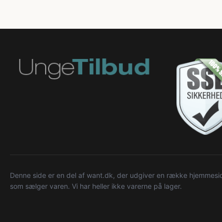
Denne side er en del af want.dk, der udgiver en række hjemmeside
som sælger varen. Vi har heller ikke varerne på lager.