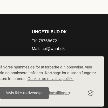
UNGETILBUD.DK
Tlf. 78768672
Mail:
hej@want.dk
Cookie- og privatlivspolitik
å vores hjemmeside for at forbedre din oplevelse, vise
ld og analysere trafikken. Kort sagt: for at siden fungerer
være irriterende.
Cookie- og privatlivspolitik.
r sælges ikke varer fra denne side - vi henviser til de shops,
Afvis ikke‑nødvendige
Indstillinger