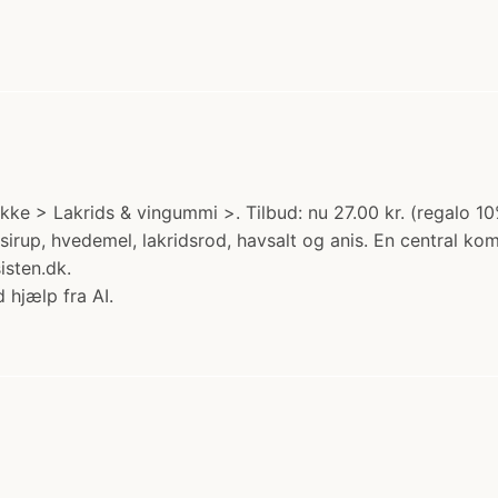
ke > Lakrids & vingummi >. Tilbud: nu 27.00 kr. (regalo 10
rsirup, hvedemel, lakridsrod, havsalt og anis. En central ko
isten.dk.
 hjælp fra AI.