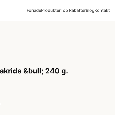
Forside
Produkter
Top Rabatter
Blog
Kontakt
akrids &bull; 240 g.
r