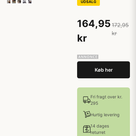
UDSALG
164,95
172,95
kr
kr
Køb her
Fri fragt over kr.
295
Hurtig levering
14 dages
returret