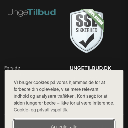
Forside
UNGETILBUD.DK
Produkter
Tlf. 78768672
Top Rabatter
Vi bruger cookies på vores hjemmeside for at
Mail:
hej@want.dk
Blog
forbedre din oplevelse, vise mere relevant
Kontakt
indhold og analysere trafikken. Kort sagt: for at
Cookie- og privatlivspolitik
siden fungerer bedre – ikke for at være irriterende.
Cookie- og privatlivspolitik.
Denne side er en del af want.dk, der udgiver en række
Accepter alle