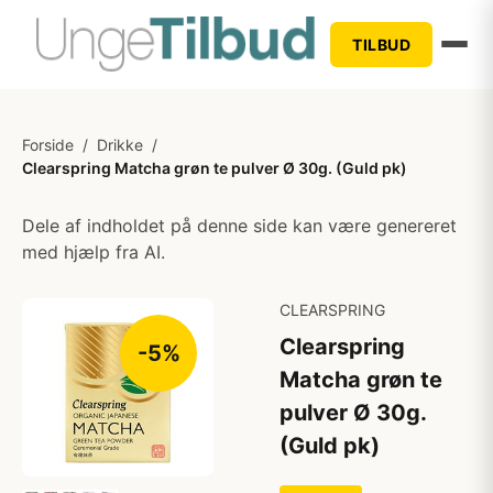
TILBUD
Forside
/
Drikke
/
Clearspring Matcha grøn te pulver Ø 30g. (Guld pk)
Dele af indholdet på denne side kan være genereret
med hjælp fra AI.
CLEARSPRING
Clearspring
-5%
Matcha grøn te
pulver Ø 30g.
(Guld pk)