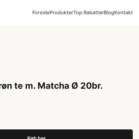
Forside
Produkter
Top Rabatter
Blog
Kontakt
røn te m. Matcha Ø 20br.
Køb her