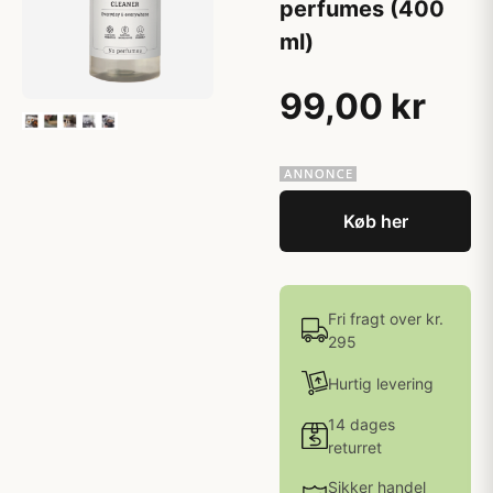
perfumes (400
ml)
99,00 kr
Køb her
Fri fragt over kr.
295
Hurtig levering
14 dages
returret
Sikker handel