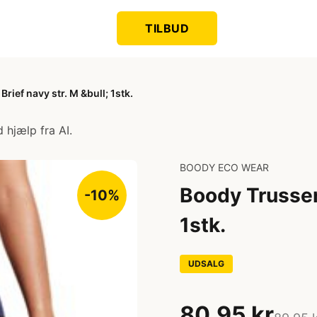
TILBUD
rief navy str. M &bull; 1stk.
 hjælp fra AI.
BOODY ECO WEAR
Boody Trusser 
-10%
1stk.
UDSALG
80,95 kr