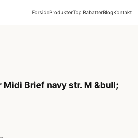
Forside
Produkter
Top Rabatter
Blog
Kontakt
Midi Brief navy str. M &bull;