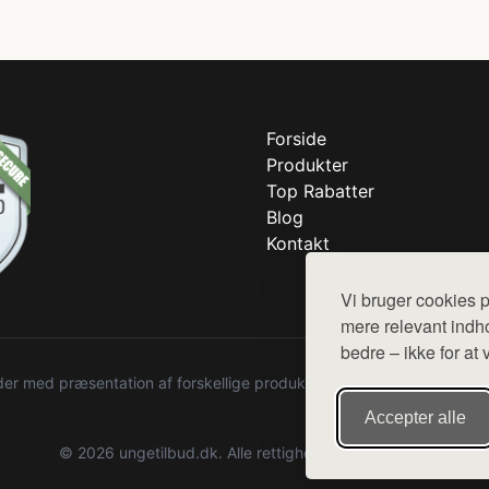
Forside
Produkter
Top Rabatter
Blog
Kontakt
Vi bruger cookies p
mere relevant indho
bedre – ikke for at 
r med præsentation af forskellige produkter fra diverse webshops. De
Accepter alle
© 2026 ungetilbud.dk. Alle rettigheder forbeholdes.