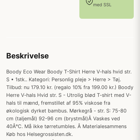
med SSL
Beskrivelse
Boody Eco Wear Boody T-Shirt Herre V-hals hvid str.
S • 1stk.. Kategori: Personlig pleje > Herre > Tøj.
Tilbud: nu 179.10 kr. (regalo 10% fra 199.00 kr.) Boody
Herre V-hals Hvid str. S - Utrolig blød T-shirt med V-
hals til mænd, fremstillet af 95% viskose fra
økologisk dyrket bambus. Mørkegrå - str. S: 75-80
cm (taljemål) 92-96 cm (brystmål)Â Vaskes ved
40Â°C. Må ikke tørretumbles. Â Materialesammens
Køb hos Helsegrossisten.dk.