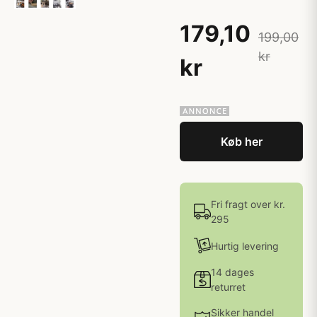
179,10
199,00
kr
kr
Køb her
Fri fragt over kr.
295
Hurtig levering
14 dages
returret
Sikker handel