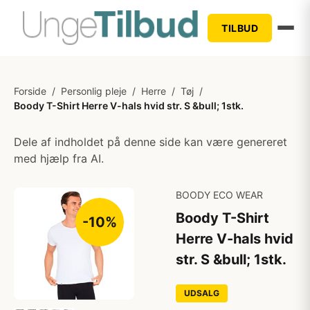
TILBUD
Forside
/
Personlig pleje
/
Herre
/
Tøj
/
Boody T-Shirt Herre V-hals hvid str. S &bull; 1stk.
Dele af indholdet på denne side kan være genereret
med hjælp fra AI.
BOODY ECO WEAR
Boody T-Shirt
-10%
Herre V-hals hvid
str. S &bull; 1stk.
UDSALG