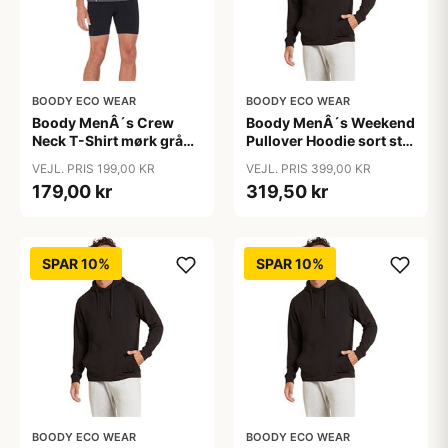
BOODY ECO WEAR
BOODY ECO WEAR
Boody MenÂ´s Crew
Boody MenÂ´s Weekend
Neck T-Shirt mørk grå
Pullover Hoodie sort str.
str. l &bull; 1stk.
L &bull; 1stk. X ( Uden
VEJL. PRIS 199,00 KR
VEJL. PRIS 399,00 KR
emballage )
179,00 kr
319,50 kr
SPAR 10%
SPAR 10%
BOODY ECO WEAR
BOODY ECO WEAR