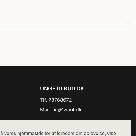
UNGETILBUD.DK
Tlf. 78768672
Mail:
hej@want.dk
Cookie- og privatlivspolitik
å vores hjemmeside for at forbedre din oplevelse, vise