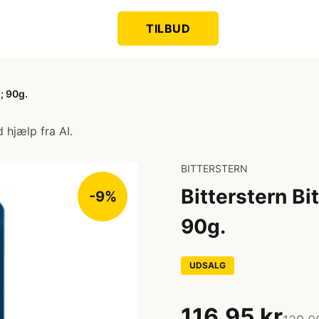
TILBUD
; 90g.
 hjælp fra AI.
BITTERSTERN
Bitterstern Bi
-9%
90g.
UDSALG
116,95 kr