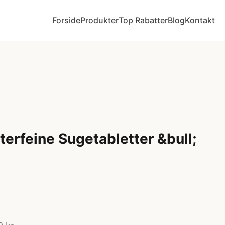
Forside
Produkter
Top Rabatter
Blog
Kontakt
tterfeine Sugetabletter &bull;