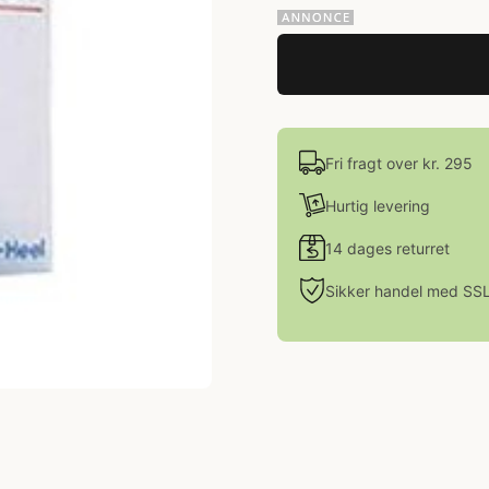
Fri fragt over kr. 295
Hurtig levering
14 dages returret
Sikker handel med SS