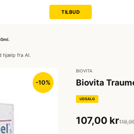
TILBUD
30ml.
 hjælp fra AI.
BIOVITA
Biovita Traum
-10%
UDSALG
107,00 kr
118,9