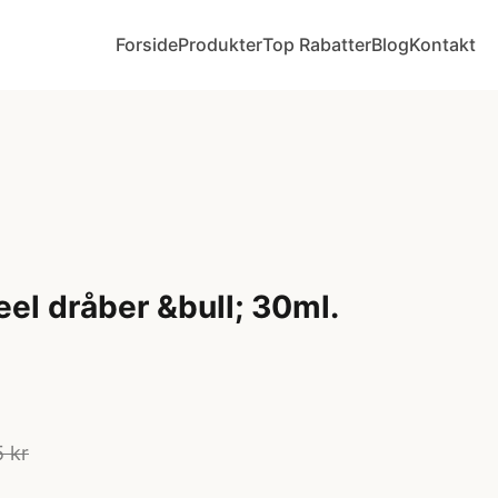
Forside
Produkter
Top Rabatter
Blog
Kontakt
eel dråber &bull; 30ml.
5 kr