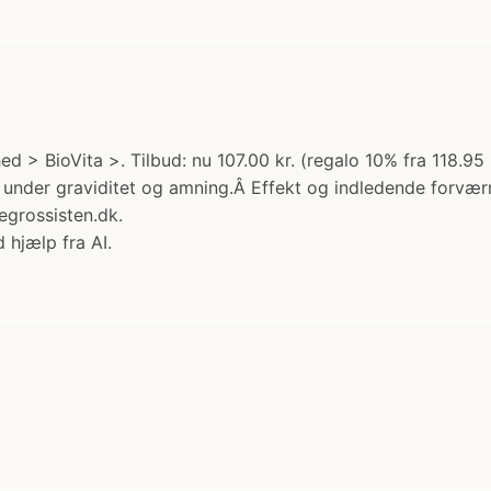
hed > BioVita >. Tilbud: nu 107.00 kr. (regalo 10% fra 118
 under graviditet og amning.Â Effekt og indledende forvær
grossisten.dk.
 hjælp fra AI.