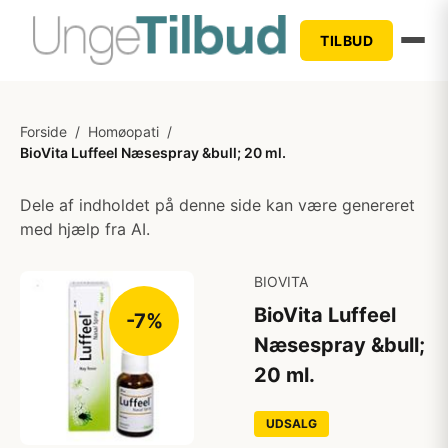
TILBUD
Forside
/
Homøopati
/
BioVita Luffeel Næsespray &bull; 20 ml.
Dele af indholdet på denne side kan være genereret
med hjælp fra AI.
BIOVITA
BioVita Luffeel
-7%
Næsespray &bull;
20 ml.
UDSALG