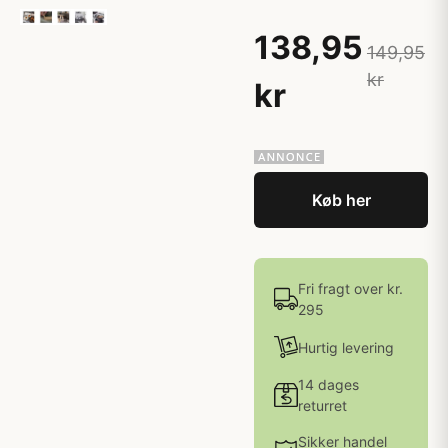
138,95
149,95
kr
kr
Køb her
Fri fragt over kr.
295
Hurtig levering
14 dages
returret
Sikker handel