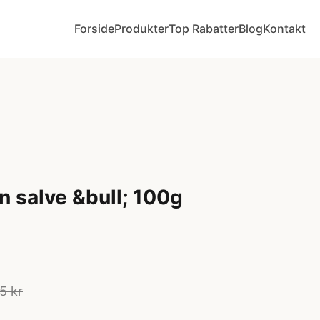
Forside
Produkter
Top Rabatter
Blog
Kontakt
n salve &bull; 100g
5 kr