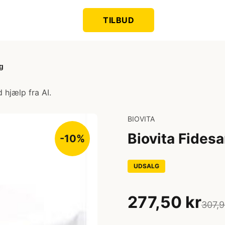
TILBUD
0g
 hjælp fra AI.
BIOVITA
Biovita Fidesa
-10%
UDSALG
277,50 kr
307,9