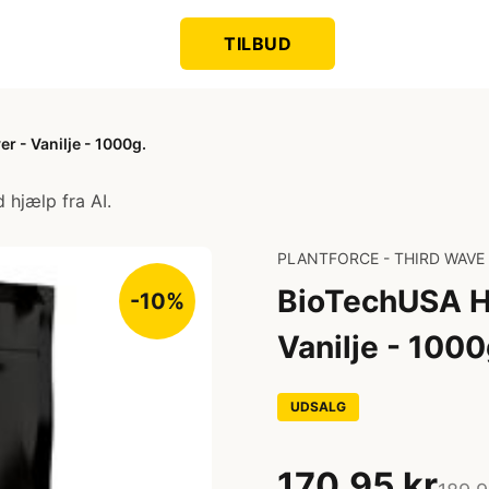
TILBUD
r - Vanilje - 1000g.
 hjælp fra AI.
PLANTFORCE - THIRD WAVE
BioTechUSA Hy
-10%
Vanilje - 1000
UDSALG
170,95 kr