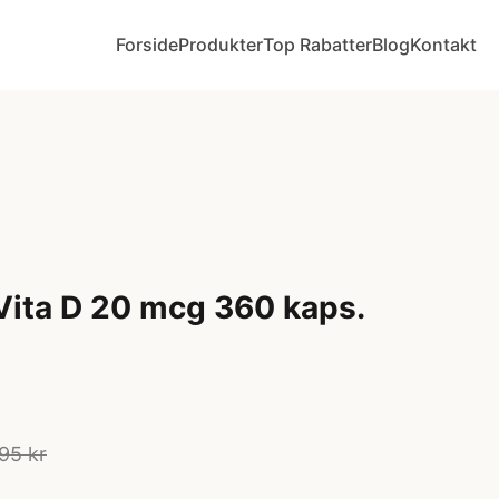
Forside
Produkter
Top Rabatter
Blog
Kontakt
ita D 20 mcg 360 kaps.
95 kr