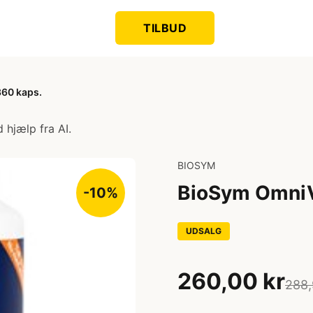
TILBUD
60 kaps.
 hjælp fra AI.
BIOSYM
BioSym OmniV
-10%
UDSALG
260,00 kr
288,