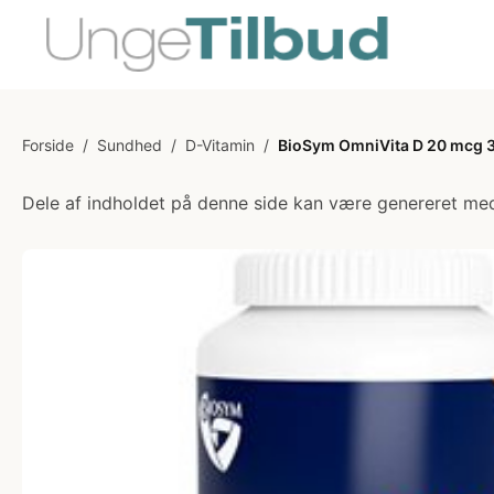
Forside
/
Sundhed
/
D-Vitamin
/
BioSym OmniVita D 20 mcg 3
Dele af indholdet på denne side kan være genereret med