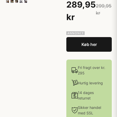
289,95
299,95
kr
kr
Køb her
Fri fragt over kr.
295
Hurtig levering
14 dages
returret
Sikker handel
med SSL