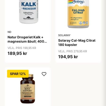
ND
SOLARAY
Natur Drogeriet Kalk +
Solaray Cal-Mag Citrat
magnesium &bull; 400
180 kapsler
tab.
VEJL. PRIS 199,95 KR
VEJL. PRIS 279,95 KR
189,95 kr
194,95 kr
SPAR 12%