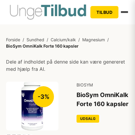
TILBUD
Forside
/
Sundhed
/
Calcium/kalk
/
Magnesium
/
BioSym OmniKalk Forte 160 kapsler
Dele af indholdet på denne side kan være genereret
med hjælp fra AI.
BIOSYM
BioSym OmniKalk
-3%
Forte 160 kapsler
UDSALG