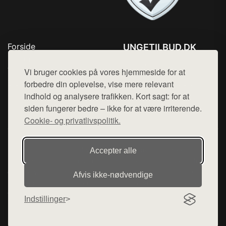
Forside
UNGETILBUD.DK
Produkter
Tlf. 78768672
Top Rabatter
Vi bruger cookies på vores hjemmeside for at
Mail:
hej@want.dk
Blog
forbedre din oplevelse, vise mere relevant
Kontakt
indhold og analysere trafikken. Kort sagt: for at
Cookie- og privatlivspolitik
siden fungerer bedre – ikke for at være irriterende.
Cookie- og privatlivspolitik.
Denne side er en del af want.dk, der udgiver en række
Accepter alle
hjemmesider med præsentation af forskellige produkter fra
diverse webshops. Der sælges ikke varer fra denne side - vi
Afvis ikke‑nødvendige
henviser til de shops, som sælger varen. Vi har heller ikke
varerne på lager.
Indstillinger
© 2026 ungetilbud.dk. Alle rettigheder forbeholdes.