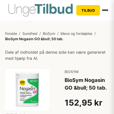
TILBUD
Forside
/
Sundhed
/
BioSym
/
Mave og fordøjelse
/
BioSym Nogasin GO &bull; 50 tab.
Dele af indholdet på denne side kan være genereret
med hjælp fra AI.
BIOSYM
BioSym Nogasin
GO &bull; 50 tab.
152,95 kr