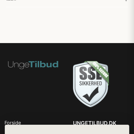
Forside
UNGETILBUD.DK
Produkter