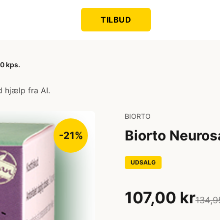
TILBUD
0 kps.
 hjælp fra AI.
BIORTO
Biorto Neuros
-21%
UDSALG
107,00 kr
134,9