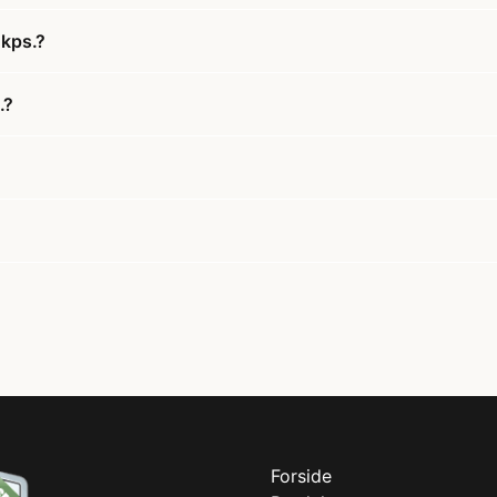
 kps.?
.?
Forside