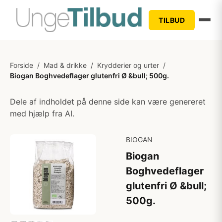
TILBUD
Forside
/
Mad & drikke
/
Krydderier og urter
/
Biogan Boghvedeflager glutenfri Ø &bull; 500g.
Dele af indholdet på denne side kan være genereret
med hjælp fra AI.
BIOGAN
Biogan
Boghvedeflager
glutenfri Ø &bull;
500g.