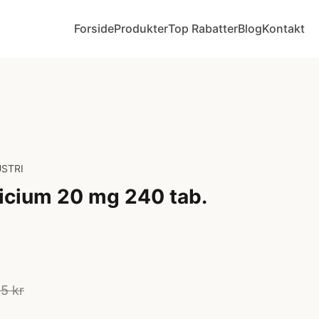
Forside
Produkter
Top Rabatter
Blog
Kontakt
STRI
licium 20 mg 240 tab.
5 kr