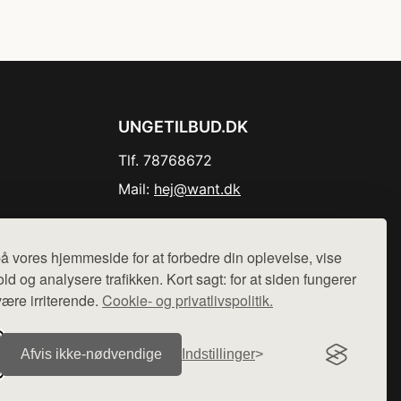
UNGETILBUD.DK
Tlf. 78768672
Mail:
hej@want.dk
Cookie- og privatlivspolitik
å vores hjemmeside for at forbedre din oplevelse, vise
ld og analysere trafikken. Kort sagt: for at siden fungerer
være irriterende.
Cookie- og privatlivspolitik.
r sælges ikke varer fra denne side - vi henviser til de shops,
Afvis ikke‑nødvendige
Indstillinger