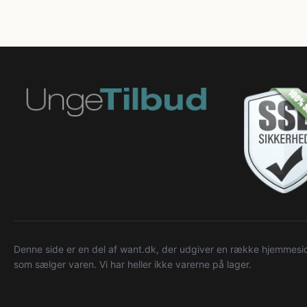
Denne side er en del af want.dk, der udgiver en række hjemmeside
som sælger varen. Vi har heller ikke varerne på lager.