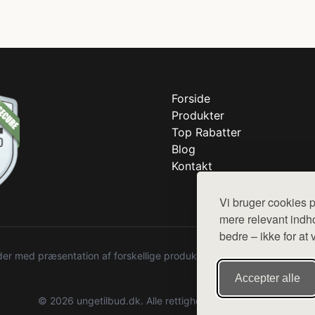
Forside
Produkter
Top Rabatter
Blog
Kontakt
Vi bruger cookies p
mere relevant indho
bedre – ikke for at 
r med præsentation af forskellige produkter fra diverse webshops. De
Accepter alle
© 2026 ungetilbud.dk. Alle rettigheder forbeholdes.