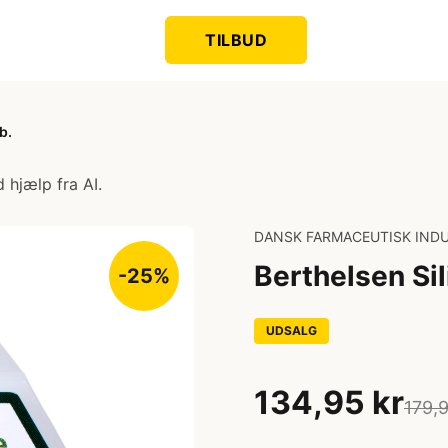
TILBUD
b.
 hjælp fra AI.
DANSK FARMACEUTISK INDU
Berthelsen Si
-25%
UDSALG
134,95 kr
179,9