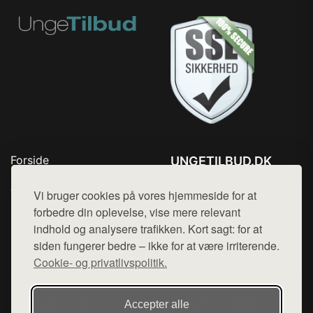
Forside
UNGETILBUD.DK
Produkter
Tlf. 78768672
Top Rabatter
Vi bruger cookies på vores hjemmeside for at
Mail:
hej@want.dk
Blog
forbedre din oplevelse, vise mere relevant
Kontakt
indhold og analysere trafikken. Kort sagt: for at
Cookie- og privatlivspolitik
siden fungerer bedre – ikke for at være irriterende.
Cookie- og privatlivspolitik.
Denne side er en del af want.dk, der udgiver en række
Accepter alle