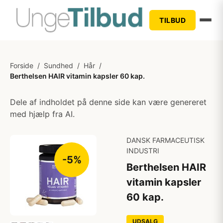
TILBUD
Forside
/
Sundhed
/
Hår
/
Berthelsen HAIR vitamin kapsler 60 kap.
Dele af indholdet på denne side kan være genereret
med hjælp fra AI.
DANSK FARMACEUTISK
INDUSTRI
-5%
Berthelsen HAIR
vitamin kapsler
60 kap.
UDSALG