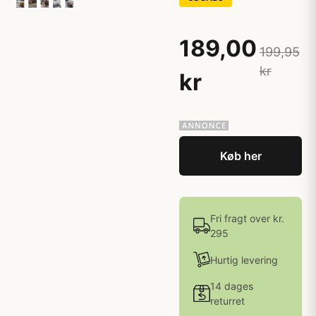
189,00
199,95
kr
kr
Køb her
Fri fragt over kr.
295
Hurtig levering
14 dages
returret