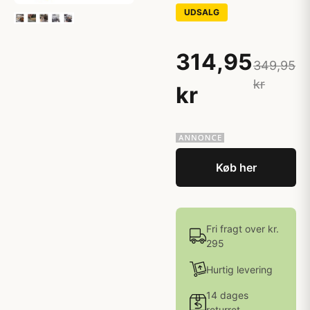
UDSALG
314,95
349,95
kr
kr
Køb her
Fri fragt over kr.
295
Hurtig levering
14 dages
returret