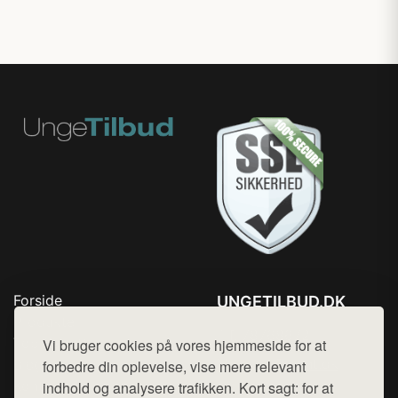
Forside
UNGETILBUD.DK
Produkter
Tlf. 78768672
Top Rabatter
Vi bruger cookies på vores hjemmeside for at
Mail:
hej@want.dk
Blog
forbedre din oplevelse, vise mere relevant
Kontakt
indhold og analysere trafikken. Kort sagt: for at