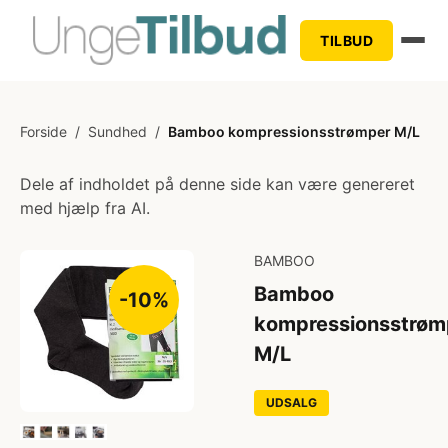
TILBUD
Forside
/
Sundhed
/
Bamboo kompressionsstrømper M/L
Dele af indholdet på denne side kan være genereret
med hjælp fra AI.
BAMBOO
Bamboo
-10%
kompressionsstrøm
M/L
UDSALG