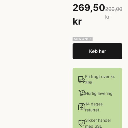
269,50
299,00
kr
kr
Køb her
Fri fragt over kr.
295
Hurtig levering
14 dages
returret
Sikker handel
med SSL