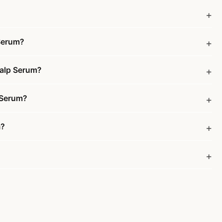
 Serum?
calp Serum?
p Serum?
m?