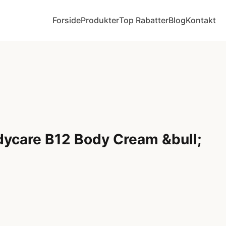
Forside
Produkter
Top Rabatter
Blog
Kontakt
dycare B12 Body Cream &bull;