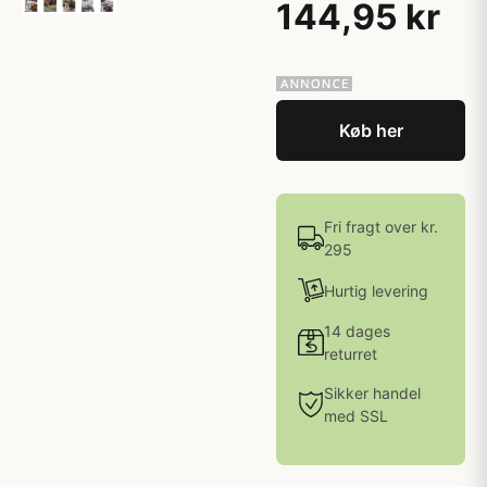
144,95 kr
Køb her
Fri fragt over kr.
295
Hurtig levering
14 dages
returret
Sikker handel
med SSL