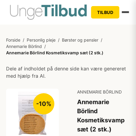
TILBUD
Forside
/
Personlig pleje
/
Børster og pensler
/
Annemarie Börlind
/
Annemarie Börlind Kosmetiksvamp sæt (2 stk.)
Dele af indholdet på denne side kan være genereret
med hjælp fra AI.
ANNEMARIE BÖRLIND
Annemarie
-10%
Börlind
Kosmetiksvamp
sæt (2 stk.)