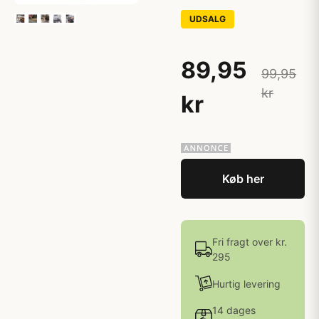
UDSALG
89,95
99,95
kr
kr
Køb her
Fri fragt over kr.
295
Hurtig levering
14 dages