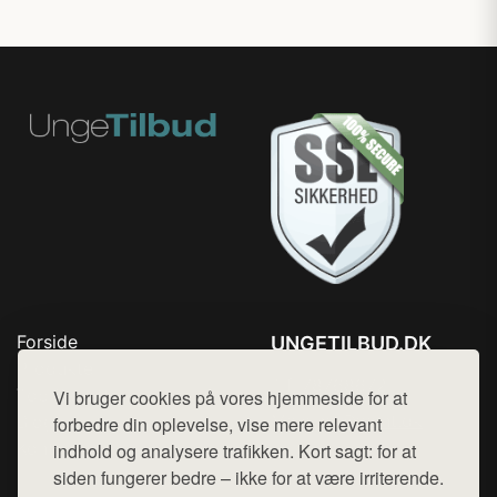
Forside
UNGETILBUD.DK
Produkter
Tlf. 78768672
Top Rabatter
Vi bruger cookies på vores hjemmeside for at
Mail:
hej@want.dk
Blog
forbedre din oplevelse, vise mere relevant
Kontakt
indhold og analysere trafikken. Kort sagt: for at
Cookie- og privatlivspolitik
siden fungerer bedre – ikke for at være irriterende.