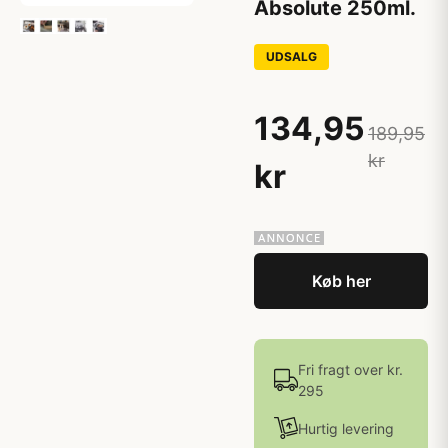
Absolute 250ml.
UDSALG
134,95
189,95
kr
kr
Køb her
Fri fragt over kr.
295
Hurtig levering