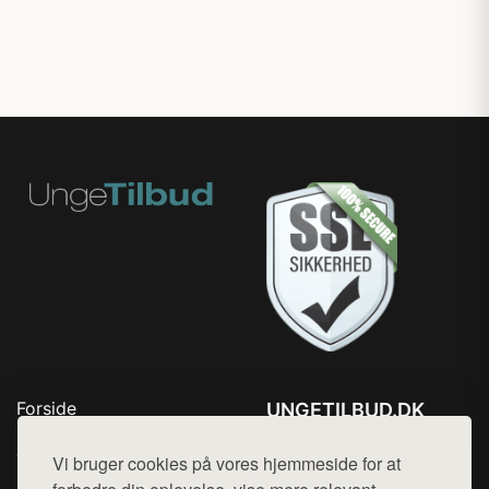
Forside
UNGETILBUD.DK
Produkter
Tlf. 78768672
Top Rabatter
Vi bruger cookies på vores hjemmeside for at
Mail:
hej@want.dk
Blog