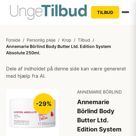
TILBUD
Forside
/
Personlig pleje
/
Krop
/
Tilbud
/
Annemarie Börlind Body Butter Ltd. Edition System
Absolute 250ml.
Dele af indholdet på denne side kan være genereret
med hjælp fra AI.
ANNEMARIE BÖRLIND
Annemarie
-29%
Börlind Body
Butter Ltd.
Edition System