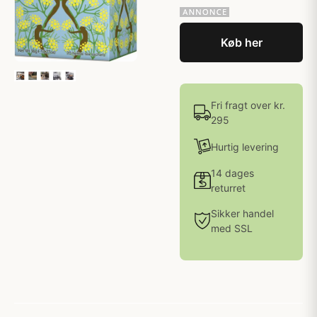
Køb her
Fri fragt over kr.
295
Hurtig levering
14 dages
returret
Sikker handel
med SSL