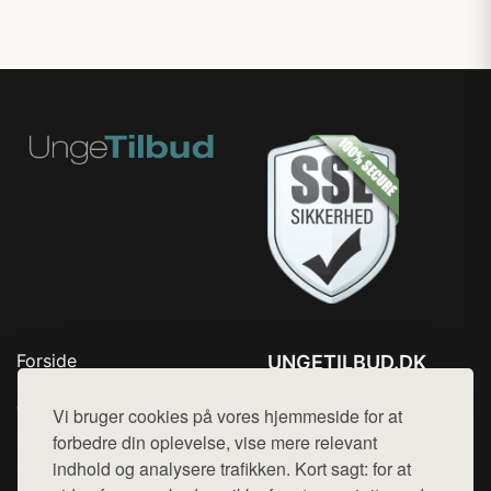
Forside
UNGETILBUD.DK
Produkter
Tlf. 78768672
Top Rabatter
Vi bruger cookies på vores hjemmeside for at
Mail:
hej@want.dk
Blog
forbedre din oplevelse, vise mere relevant
Kontakt
indhold og analysere trafikken. Kort sagt: for at
Cookie- og privatlivspolitik