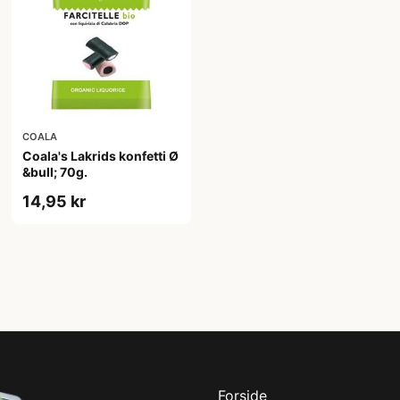
COALA
Coala's Lakrids konfetti Ø
&bull; 70g.
14,95 kr
Forside