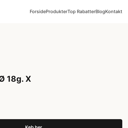
Forside
Produkter
Top Rabatter
Blog
Kontakt
 Ø 18g. X
Køb her