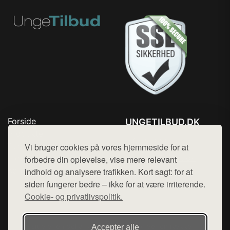
Forside
UNGETILBUD.DK
Produkter
Tlf. 78768672
Top Rabatter
Vi bruger cookies på vores hjemmeside for at
Mail:
hej@want.dk
Blog
forbedre din oplevelse, vise mere relevant
Kontakt
indhold og analysere trafikken. Kort sagt: for at
Cookie- og privatlivspolitik
siden fungerer bedre – ikke for at være irriterende.
Cookie- og privatlivspolitik.
Denne side er en del af want.dk, der udgiver en række
Accepter alle