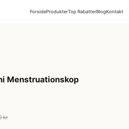
Forside
Produkter
Top Rabatter
Blog
Kontakt
ni Menstruationskop
0 kr