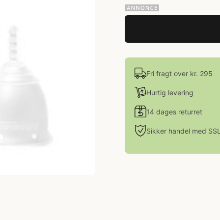
Fri fragt over kr. 295
Hurtig levering
14 dages returret
Sikker handel med SS