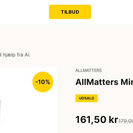
TILBUD
 hjælp fra AI.
ALLMATTERS
AllMatters Mi
-10%
UDSALG
161,50 kr
179,0