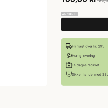
182,0
Fri fragt over kr. 295
Hurtig levering
14 dages returret
Sikker handel med SS