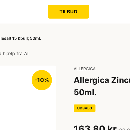
TILBUD
esalt 15 &bull; 50ml.
 hjælp fra AI.
ALLERGICA
Allergica Zinc
-10%
50ml.
UDSALG
163,80 kr