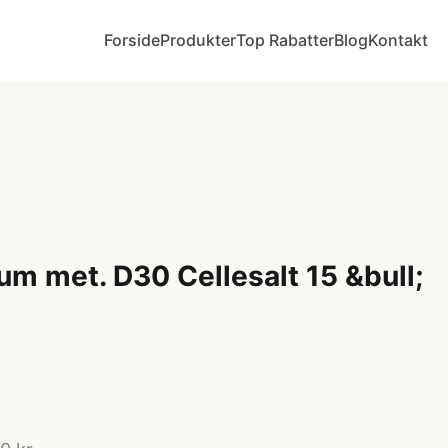
Forside
Produkter
Top Rabatter
Blog
Kontakt
um met. D30 Cellesalt 15 &bull;