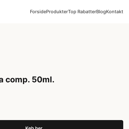
Forside
Produkter
Top Rabatter
Blog
Kontakt
ja comp. 50ml.
Køb her