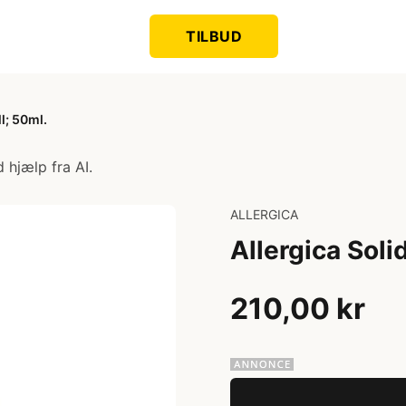
TILBUD
l; 50ml.
 hjælp fra AI.
ALLERGICA
Allergica Soli
210,00 kr