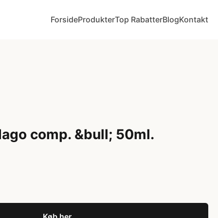
Forside
Produkter
Top Rabatter
Blog
Kontakt
dago comp. &bull; 50ml.
Køb her