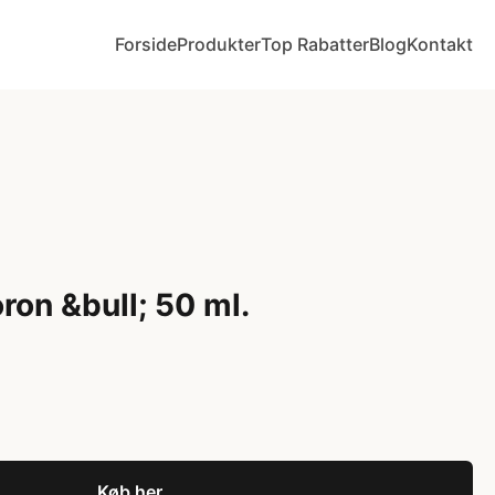
Forside
Produkter
Top Rabatter
Blog
Kontakt
ron &bull; 50 ml.
Køb her