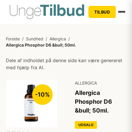
TILBUD
Forside
/
Sundhed
/
Allergica
/
Allergica Phosphor D6 &bull; 50ml.
Dele af indholdet på denne side kan være genereret
med hjælp fra AI.
ALLERGICA
Allergica
-10%
Phosphor D6
&bull; 50ml.
UDSALG