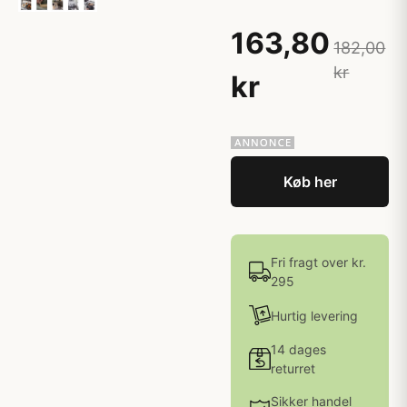
163,80
182,00
kr
kr
Køb her
Fri fragt over kr.
295
Hurtig levering
14 dages
returret
Sikker handel