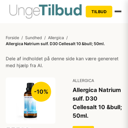
TILBUD
Forside
/
Sundhed
/
Allergica
/
Allergica Natrium sulf. D30 Cellesalt 10 &bull; 50ml.
Dele af indholdet på denne side kan være genereret
med hjælp fra AI.
ALLERGICA
Allergica Natrium
-10%
sulf. D30
Cellesalt 10 &bull;
50ml.