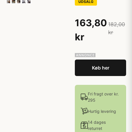
UDSALG
163,80
182,00
kr
kr
Køb her
Fri fragt over kr.
295
Hurtig levering
14 dages
returret