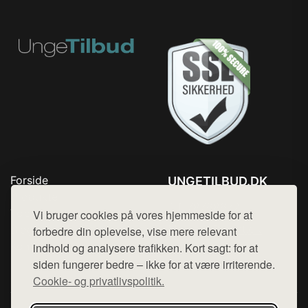
Forside
UNGETILBUD.DK
Produkter
Tlf. 78768672
Top Rabatter
Vi bruger cookies på vores hjemmeside for at
Mail:
hej@want.dk
Blog
forbedre din oplevelse, vise mere relevant
Kontakt
indhold og analysere trafikken. Kort sagt: for at
Cookie- og privatlivspolitik
siden fungerer bedre – ikke for at være irriterende.
Cookie- og privatlivspolitik.