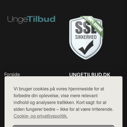
Forside
UNGETILBUD.DK
Produkter
Tlf. 78768672
Top Rabatter
Vi bruger cookies på vores hjemmeside for at
Mail:
hej@want.dk
Blog
forbedre din oplevelse, vise mere relevant
Kontakt
indhold og analysere trafikken. Kort sagt: for at
Cookie- og privatlivspolitik
siden fungerer bedre – ikke for at være irriterende.
Cookie- og privatlivspolitik.