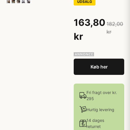
UDSALG
163,80
182,00
kr
kr
Køb her
Fri fragt over kr.
295
Hurtig levering
14 dages
returret