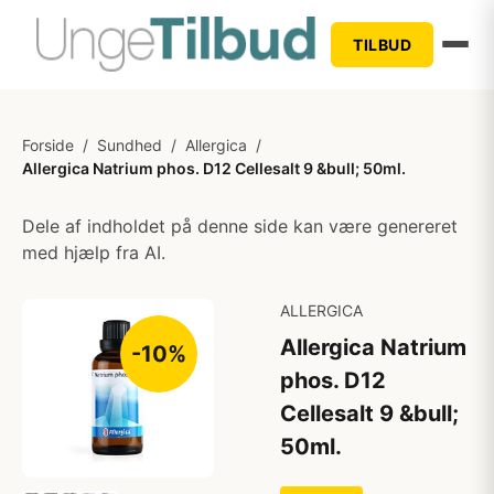
TILBUD
Forside
/
Sundhed
/
Allergica
/
Allergica Natrium phos. D12 Cellesalt 9 &bull; 50ml.
Dele af indholdet på denne side kan være genereret
med hjælp fra AI.
ALLERGICA
Allergica Natrium
-10%
phos. D12
Cellesalt 9 &bull;
50ml.