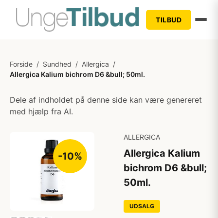
TILBUD
Forside
/
Sundhed
/
Allergica
/
Allergica Kalium bichrom D6 &bull; 50ml.
Dele af indholdet på denne side kan være genereret
med hjælp fra AI.
ALLERGICA
Allergica Kalium
-10%
bichrom D6 &bull;
50ml.
UDSALG