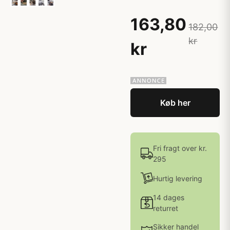
163,80
182,00
kr
kr
Køb her
Fri fragt over kr.
295
Hurtig levering
14 dages
returret
Sikker handel