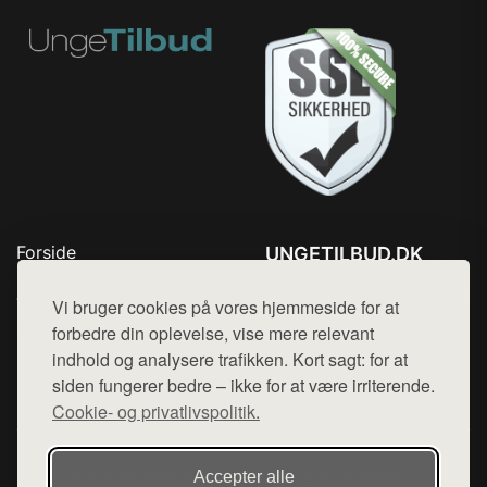
Forside
UNGETILBUD.DK
Produkter
Tlf. 78768672
Top Rabatter
Vi bruger cookies på vores hjemmeside for at
Mail:
hej@want.dk
Blog
forbedre din oplevelse, vise mere relevant
Kontakt
indhold og analysere trafikken. Kort sagt: for at
Cookie- og privatlivspolitik
siden fungerer bedre – ikke for at være irriterende.
Cookie- og privatlivspolitik.
Denne side er en del af want.dk, der udgiver en række
Accepter alle