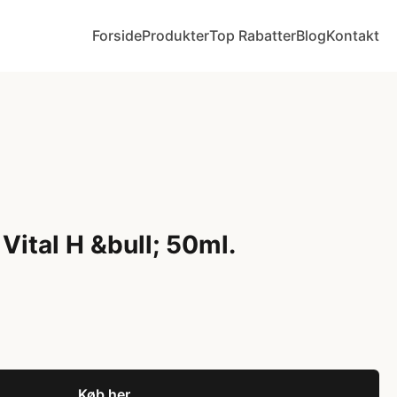
Forside
Produkter
Top Rabatter
Blog
Kontakt
 Vital H &bull; 50ml.
Køb her