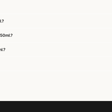
l.?
 50ml.?
ml.?