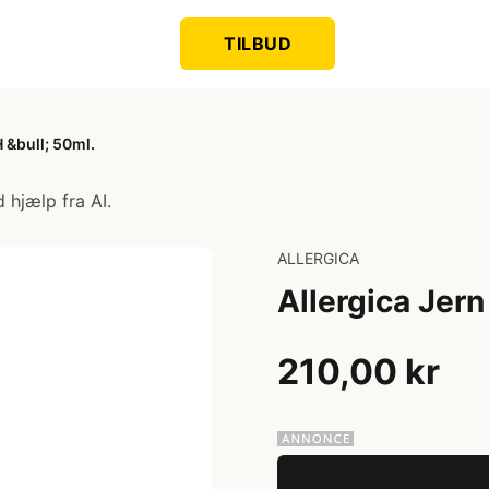
TILBUD
H &bull; 50ml.
 hjælp fra AI.
ALLERGICA
Allergica Jern
210,00 kr