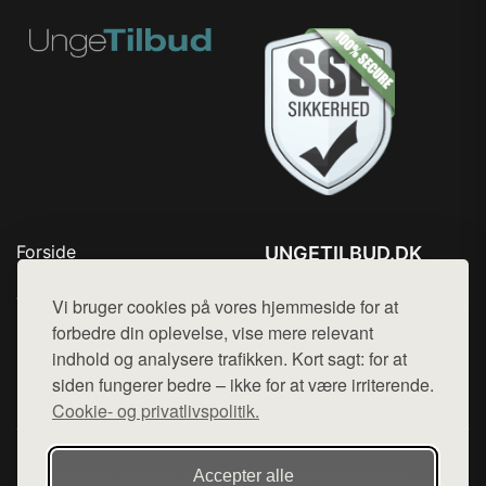
Forside
UNGETILBUD.DK
Produkter
Tlf. 78768672
Top Rabatter
Vi bruger cookies på vores hjemmeside for at
Mail:
hej@want.dk
Blog
forbedre din oplevelse, vise mere relevant
Kontakt
indhold og analysere trafikken. Kort sagt: for at
Cookie- og privatlivspolitik
siden fungerer bedre – ikke for at være irriterende.
Cookie- og privatlivspolitik.
Denne side er en del af want.dk, der udgiver en række
Accepter alle