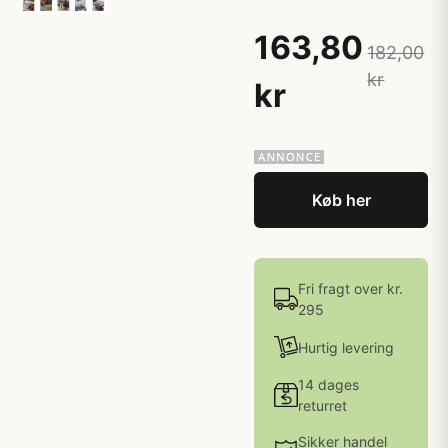
163,80
182,00
kr
kr
Køb her
Fri fragt over kr.
295
Hurtig levering
14 dages
returret
Sikker handel