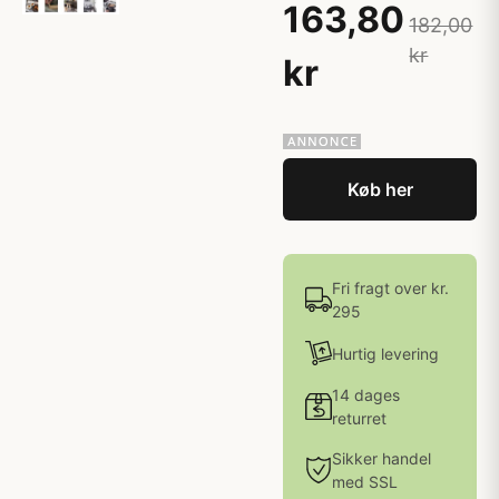
163,80
182,00
kr
kr
Køb her
Fri fragt over kr.
295
Hurtig levering
14 dages
returret
Sikker handel
med SSL