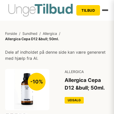
TILBUD
Forside
/
Sundhed
/
Allergica
/
Allergica Cepa D12 &bull; 50ml.
Dele af indholdet på denne side kan være genereret
med hjælp fra AI.
ALLERGICA
Allergica Cepa
-10%
D12 &bull; 50ml.
UDSALG