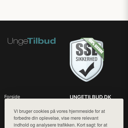
Forside
UNGETILBUD.DK
Produkter
Tlf. 78768672
Top Rabatter
Vi bruger cookies på vores hjemmeside for at
Mail:
hej@want.dk
Blog
forbedre din oplevelse, vise mere relevant
Kontakt
indhold og analysere trafikken. Kort sagt: for at