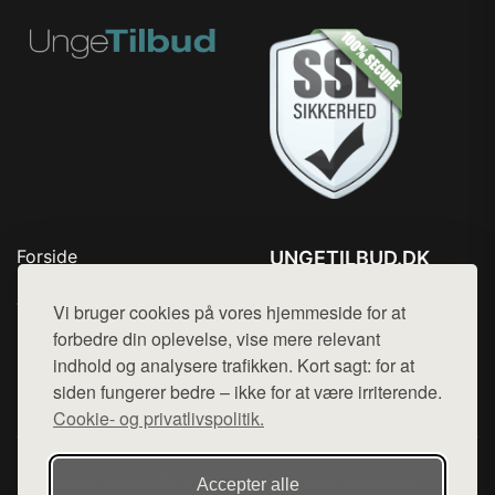
Forside
UNGETILBUD.DK
Produkter
Tlf. 78768672
Top Rabatter
Vi bruger cookies på vores hjemmeside for at
Mail:
hej@want.dk
Blog
forbedre din oplevelse, vise mere relevant
Kontakt
indhold og analysere trafikken. Kort sagt: for at
Cookie- og privatlivspolitik
siden fungerer bedre – ikke for at være irriterende.
Cookie- og privatlivspolitik.
Denne side er en del af want.dk, der udgiver en række
Accepter alle