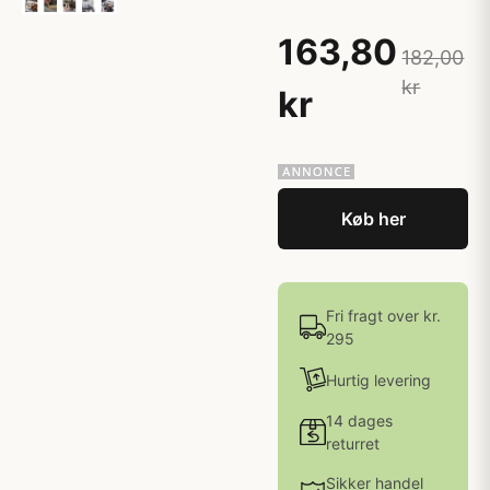
163,80
182,00
kr
kr
Køb her
Fri fragt over kr.
295
Hurtig levering
14 dages
returret
Sikker handel