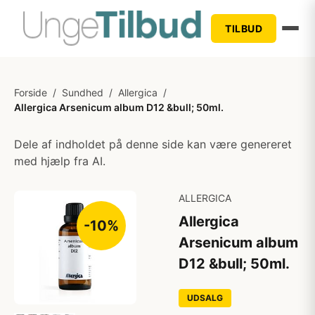
TILBUD
Forside
/
Sundhed
/
Allergica
/
Allergica Arsenicum album D12 &bull; 50ml.
Dele af indholdet på denne side kan være genereret
med hjælp fra AI.
ALLERGICA
Allergica
-10%
Arsenicum album
D12 &bull; 50ml.
UDSALG