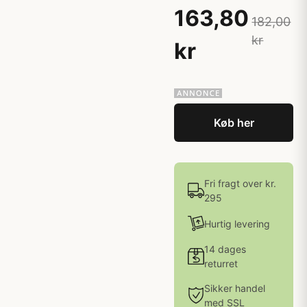
163,80
182,00
kr
kr
Køb her
Fri fragt over kr.
295
Hurtig levering
14 dages
returret
Sikker handel
med SSL