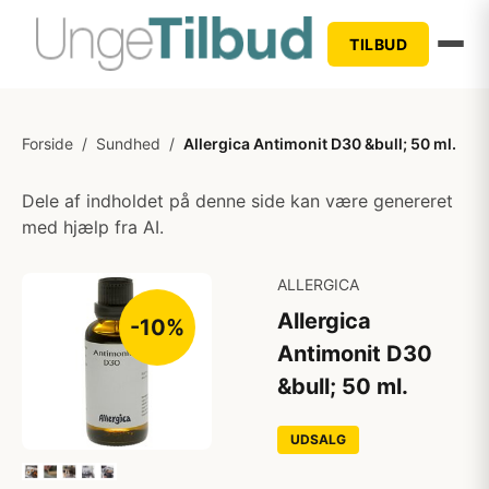
TILBUD
Forside
/
Sundhed
/
Allergica Antimonit D30 &bull; 50 ml.
Dele af indholdet på denne side kan være genereret
med hjælp fra AI.
ALLERGICA
Allergica
-10%
Antimonit D30
&bull; 50 ml.
UDSALG