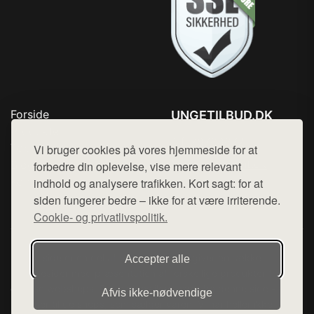
Forside
UNGETILBUD.DK
Produkter
Tlf. 78768672
Top Rabatter
Vi bruger cookies på vores hjemmeside for at
Mail:
hej@want.dk
Blog
forbedre din oplevelse, vise mere relevant
Kontakt
indhold og analysere trafikken. Kort sagt: for at
Cookie- og privatlivspolitik
siden fungerer bedre – ikke for at være irriterende.
Cookie- og privatlivspolitik.
Denne side er en del af want.dk, der udgiver en række
Accepter alle
hjemmesider med præsentation af forskellige produkter fra
diverse webshops. Der sælges ikke varer fra denne side - vi
Afvis ikke‑nødvendige
henviser til de shops, som sælger varen. Vi har heller ikke