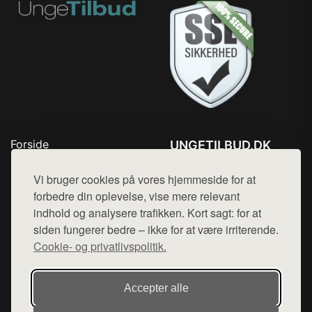
Forside
UNGETILBUD.DK
Produkter
Tlf. 78768672
Top Rabatter
Vi bruger cookies på vores hjemmeside for at
Mail:
hej@want.dk
Blog
forbedre din oplevelse, vise mere relevant
Kontakt
indhold og analysere trafikken. Kort sagt: for at
Cookie- og privatlivspolitik
siden fungerer bedre – ikke for at være irriterende.
Cookie- og privatlivspolitik.
Denne side er en del af want.dk, der udgiver en række
Accepter alle
hjemmesider med præsentation af forskellige produkter fra