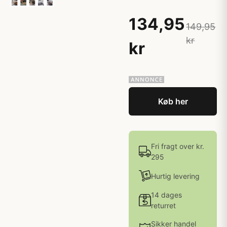
134,95
149,95
kr
kr
Køb her
Fri fragt over kr.
295
Hurtig levering
14 dages
returret
Sikker handel