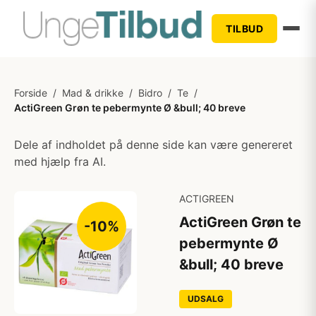
TILBUD
Forside
/
Mad & drikke
/
Bidro
/
Te
/
ActiGreen Grøn te pebermynte Ø &bull; 40 breve
Dele af indholdet på denne side kan være genereret
med hjælp fra AI.
ACTIGREEN
ActiGreen Grøn te
-10%
pebermynte Ø
&bull; 40 breve
UDSALG