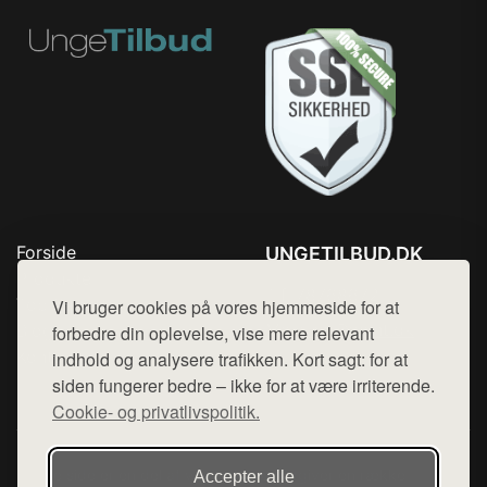
Forside
UNGETILBUD.DK
Produkter
Tlf. 78768672
Top Rabatter
Vi bruger cookies på vores hjemmeside for at
Mail:
hej@want.dk
Blog
forbedre din oplevelse, vise mere relevant
Kontakt
indhold og analysere trafikken. Kort sagt: for at
Cookie- og privatlivspolitik
siden fungerer bedre – ikke for at være irriterende.
Cookie- og privatlivspolitik.
Denne side er en del af want.dk, der udgiver en række
Accepter alle