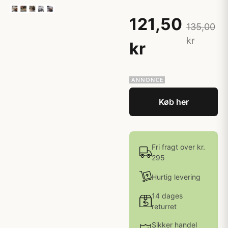
121,50
135,00
kr
kr
Køb her
Fri fragt over kr.
295
Hurtig levering
14 dages
returret
Sikker handel